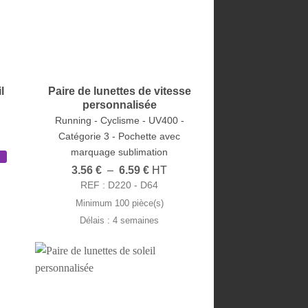
l
Paire de lunettes de vitesse
personnalisée
Running - Cyclisme - UV400 -
Catégorie 3 - Pochette avec
marquage sublimation
Plage
3.56
€
–
6.59
€
HT
de
REF : D220 - D64
prix :
3.56 €
Minimum 100 pièce(s)
à
Délais : 4 semaines
6.59 €