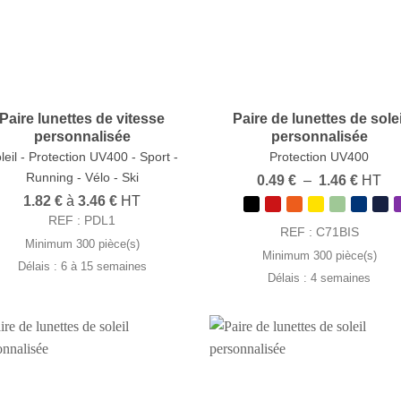
Paire lunettes de vitesse
Paire de lunettes de solei
personnalisée
personnalisée
leil - Protection UV400 - Sport -
Protection UV400
Running - Vélo - Ski
Plage
0.49
€
–
1.46
€
HT
de
1.82
€
à
3.46
€
HT
prix :
REF : PDL1
0.49 €
REF : C71BIS
à
Minimum 300 pièce(s)
1.46 €
Minimum 300 pièce(s)
Délais : 6 à 15 semaines
Délais : 4 semaines