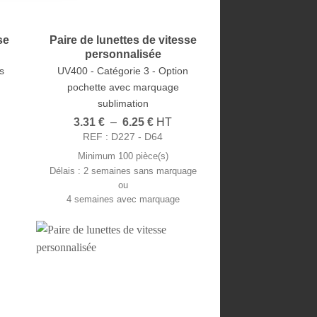
se
Paire de lunettes de vitesse
personnalisée
s
UV400 - Catégorie 3 - Option
pochette avec marquage
sublimation
Plage
3.31
€
–
6.25
€
HT
de
REF : D227 - D64
prix :
3.31 €
Minimum 100 pièce(s)
à
Délais : 2 semaines sans marquage
6.25 €
ou
4 semaines avec marquage