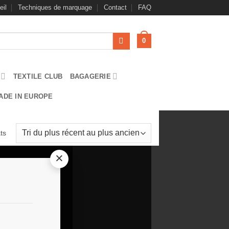
eil
Techniques de marquage
Contact
FAQ
0
TEXTILE CLUB
BAGAGERIE
ADE IN EUROPE
Trié
ts
du
×
plus
récent
au
plus
ancien