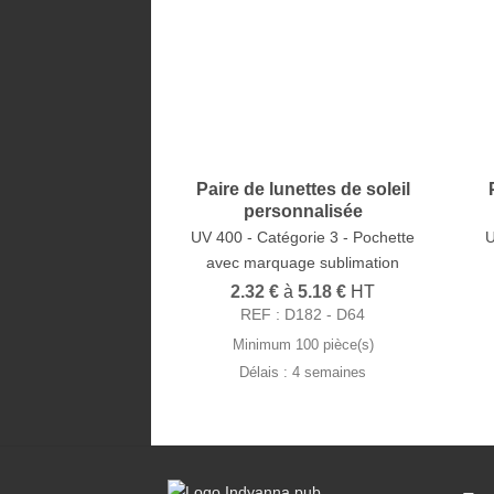
Paire de lunettes de soleil
personnalisée
UV 400 - Catégorie 3 - Pochette
U
avec marquage sublimation
2.32
€
à
5.18
€
HT
REF : D182 - D64
Minimum 100 pièce(s)
Délais : 4 semaines