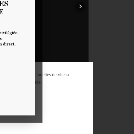
ES
E
ivilégiée.
s
 direct,