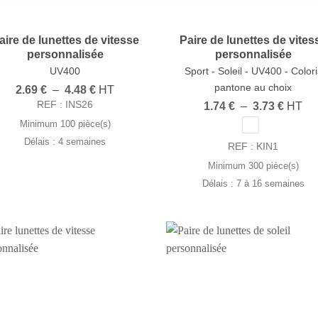
aire de lunettes de vitesse
Paire de lunettes de vites
personnalisée
personnalisée
UV400
Sport - Soleil - UV400 - Colori
pantone au choix
Plage
2.69
€
–
4.48
€
HT
de
REF : INS26
Plage
1.74
€
–
3.73
€
HT
prix :
de
2.69 €
Minimum 100 pièce(s)
prix :
à
1.74 €
Délais : 4 semaines
4.48 €
REF : KIN1
à
3.73 €
Minimum 300 pièce(s)
Délais : 7 à 16 semaines