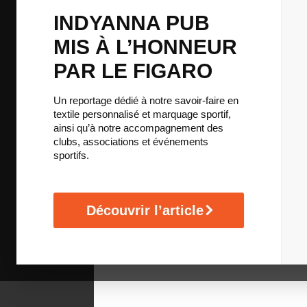
Avec notre configurateur 3D exclusif, créez 
INDYANNA PUB
running de A à Z : couleurs, motifs et logos
est la seule limite.
MIS À L’HONNEUR
PAR LE FIGARO
Je lance ma création
Un reportage dédié à notre savoir-faire en
textile personnalisé et marquage sportif,
ainsi qu’à notre accompagnement des
clubs, associations et événements
sportifs.
Découvrir l’article