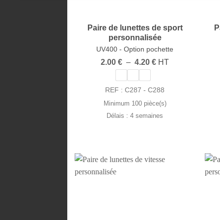
Paire de lunettes de sport
P
personnalisée
UV400 - Option pochette
Plage
2.00
€
–
4.20
€
HT
de
prix :
2.00 €
REF : C287 - C288
à
4.20 €
Page d'accueil
Minimum 100 pièce(s)
Délais : 4 semaines
On vous rappelle ?
Contactez-nous par mail