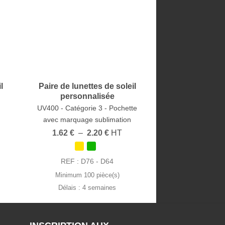
l
Paire de lunettes de soleil
personnalisée
UV400 - Catégorie 3 - Pochette
avec marquage sublimation
Plage
1.62
€
–
2.20
€
HT
de
prix :
1.62 €
REF : D76 - D64
à
2.20 €
Minimum 100 pièce(s)
Délais : 4 semaines