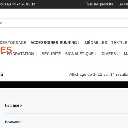
Tous les produits
Accu
-nous au
04 74 26 85 32
DESTOCKAGE
ACCESSOIRES RUNNING
MÉDAILLES
TEXTILE
SE
HYDRATATION
SÉCURITÉ
SIGNALÉTIQUE
DIVERS
M
Affichage de 1–12 sur 14 résulta
ES
Le Figaro
S.
PRE
Economie