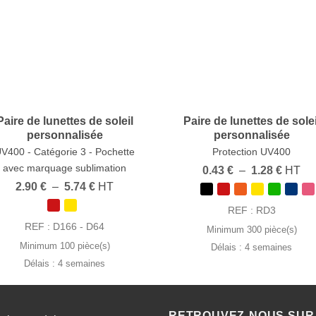
Paire de lunettes de soleil
Paire de lunettes de solei
personnalisée
personnalisée
V400 - Catégorie 3 - Pochette
Protection UV400
avec marquage sublimation
Plage
0.43
€
–
1.28
€
HT
de
Plage
2.90
€
–
5.74
€
HT
prix :
de
0.43 €
prix :
REF : RD3
à
2.90 €
1.28 €
REF : D166 - D64
Minimum 300 pièce(s)
à
5.74 €
Minimum 100 pièce(s)
Délais : 4 semaines
Délais : 4 semaines
RETROUVEZ-NOUS SUR