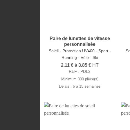
Paire de lunettes de vitesse
personnalisée
Soleil - Protection UV400 - Sport -
So
Running - Vélo - Ski
2.11
€
à
3.85
€
HT
REF : PDL2
Minimum 300 pièce(s)
Délais : 6 à 15 semaines