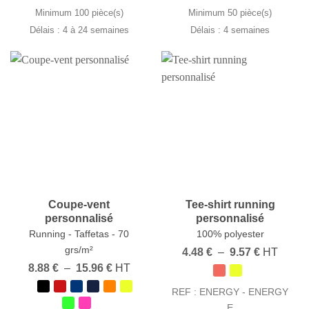
6.14 €
8.69 €
Minimum 100 pièce(s)
Minimum 50 pièce(s)
Délais : 4 à 24 semaines
Délais : 4 semaines
Coupe-vent
Tee-shirt running
personnalisé
personnalisé
Running - Taffetas - 70
100% polyester
grs/m²
Plage
4.48
€
–
9.57
€
HT
de
Plage
8.88
€
–
15.96
€
HT
prix :
de
4.48 €
prix :
REF : ENERGY - ENERGY
à
8.88 €
9.57 €
E