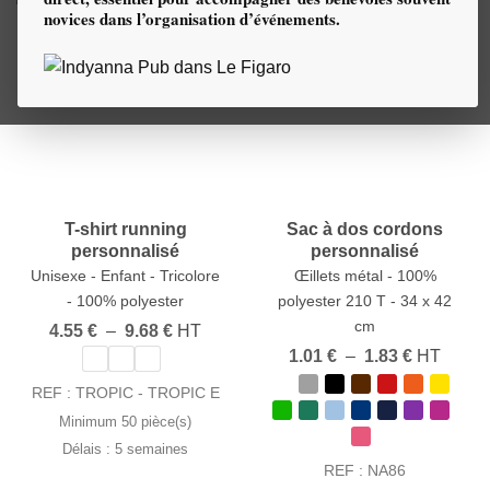
novices dans l’organisation d’événements.
T-shirt running
Sac à dos cordons
personnalisé
personnalisé
Unisexe - Enfant - Tricolore
Œillets métal - 100%
- 100% polyester
polyester 210 T - 34 x 42
cm
Plage
4.55
€
–
9.68
€
HT
de
Plage
1.01
€
–
1.83
€
HT
prix :
de
4.55 €
prix :
REF : TROPIC - TROPIC E
à
1.01 €
9.68 €
Minimum 50 pièce(s)
à
1.83 €
Délais : 5 semaines
REF : NA86