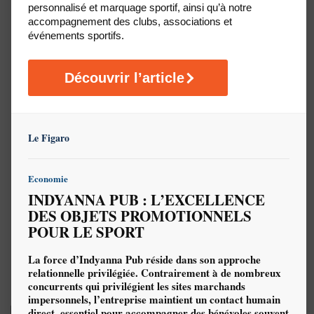
personnalisé et marquage sportif, ainsi qu’à notre
accompagnement des clubs, associations et
événements sportifs.
Découvrir l’article
Le Figaro
Sac à dos personnalisé
T-shirt running
personnalisé
100% polyester - 33 x 46 x
Coupe unisexe - 100%
16 cm - 25 litres
Economie
polyester
Plage
16.66
€
–
24.19
€
HT
INDYANNA PUB : L’EXCELLENCE
de
Plage
4.85
€
–
9.90
€
HT
DES OBJETS PROMOTIONNELS
prix :
de
16.66 €
POUR LE SPORT
prix :
REF : NA101
à
4.85 €
REF : PIXEL
24.19 €
à
Minimum 30 pièce(s)
La force d’Indyanna Pub réside dans son approche
9.90 €
Minimum 50 pièce(s)
Délais : 4 semaines
relationnelle privilégiée. Contrairement à de nombreux
Délais : 5 semaines
concurrents qui privilégient les sites marchands
impersonnels, l’entreprise maintient un contact humain
direct, essentiel pour accompagner des bénévoles souvent