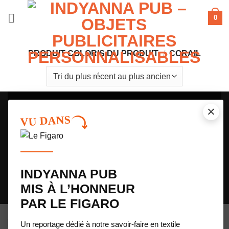
Passer
0
au
contenu
PRODUIT COLORIS DU PRODUIT
/
CORAIL
NE PORTEZ PLUS LES COULEURS DES
×
VU DANS
AUTRES. DEVENEZ VOTRE PROPRE
DESIGNER !
Avec notre configurateur 3D exclusif, créez votre maillot de running de A
à Z : couleurs, motifs et logos. Votre imagination est la seule limite.
INDYANNA PUB
Je lance ma création 3D
MIS À L’HONNEUR
CONFIGURATEUR 3D
ACTUALITE LE FIGARO
PAR LE FIGARO
Un reportage dédié à notre savoir-faire en textile