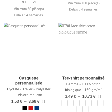
5.00 €
REF : F21
Minimum 100 pièce(s)
à
9.15 €
Minimum 30 pièce(s)
Délais : 4 semaines
Délais : 4 semaines
Casquette
Tee-shirt personnalisé
personnalisée
Femme - 100% coton
Cycliste - Trailer - Polyester
biologique - 160 grs/m²
- Visière mousse
Plage
3.49
€
–
10.73
€
HT
de
Plage
1.53
€
–
3.68
€
HT
prix :
de
3.49 €
prix :