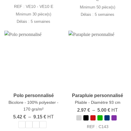
à
15.96 €
REF : VE10 - VE10 E
Minimum 50 pièce(s)
Minimum 30 pièce(s)
Délais : 5 semaines
Délais : 5 semaines
Polo personnalisé
Parapluie personnalisé
Bicolore - 100% polyester -
Pliable - Diamètre 93 cm
170 grs/m²
Plage
2.97
€
–
5.00
€
HT
de
Plage
5.42
€
–
9.15
€
HT
prix :
de
2.97 €
prix :
REF : C143
à
5.42 €