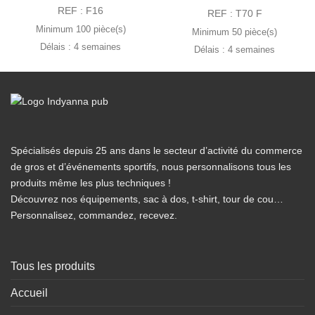
à
1.53 €
REF : F16
10.73 €
REF : T70 F
à
3.68 €
Minimum 100 pièce(s)
Minimum 50 pièce(s)
Délais : 4 semaines
Délais : 4 semaines
Spécialisés depuis 25 ans dans le secteur d’activité du commerce
de gros et d’événements sportifs, nous personnalisons tous les
produits même les plus techniques !
Découvrez nos équipements, sac à dos, t-shirt, tour de cou…
Personnalisez, commandez, recevez.
Tous les produits
Accueil