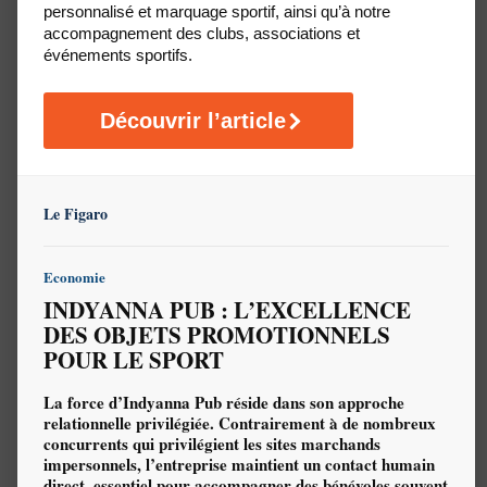
personnalisé et marquage sportif, ainsi qu’à notre
accompagnement des clubs, associations et
événements sportifs.
Découvrir l’article
Le Figaro
Sac à dos personnalisé
Sac à dos cordons
personnalisé
100% polyester - 33 x 46 x
Œillets métal - 100%
16 cm - 25 litres
Economie
polyester 210 T - 34 x 42
Plage
16.66
€
–
24.19
€
HT
INDYANNA PUB : L’EXCELLENCE
de
cm
DES OBJETS PROMOTIONNELS
prix :
Plage
1.01
€
–
1.83
€
HT
16.66 €
POUR LE SPORT
REF : NA101
de
à
prix :
24.19 €
Minimum 30 pièce(s)
1.01 €
La force d’Indyanna Pub réside dans son approche
à
Délais : 4 semaines
relationnelle privilégiée. Contrairement à de nombreux
1.83 €
concurrents qui privilégient les sites marchands
REF : NA86
impersonnels, l’entreprise maintient un contact humain
direct, essentiel pour accompagner des bénévoles souvent