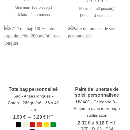
10.73 €
REF : T70 F
à
3.68 €
Minimum 100 pièce(s)
Minimum 50 pièce(s)
Délais : 4 semaines
Délais : 4 semaines
Tote bag personnalisé
Paire de lunettes de
soleil personnalisée
Sac - Anses longues -
UV 400 - Catégorie 3 -
Coton - 280grs/m² - 38 x 42
Pochette avec marquage
cm
sublimation
Plage
1.90
€
–
3.29
€
HT
de
2.32
€
à
5.18
€
HT
prix :
REF : D182 - D64