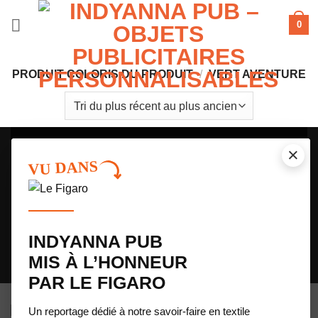
Passer
0
au
contenu
PRODUIT COLORIS DU PRODUIT
/
VERT AVENTURE
NE PORTEZ PLUS LES COULEURS DES
×
VU DANS
AUTRES. DEVENEZ VOTRE PROPRE
DESIGNER !
Avec notre configurateur 3D exclusif, créez votre maillot de running de A
à Z : couleurs, motifs et logos. Votre imagination est la seule limite.
INDYANNA PUB
Je lance ma création 3D
MIS À L’HONNEUR
CONFIGURATEUR 3D
ACTUALITE LE FIGARO
PAR LE FIGARO
Un reportage dédié à notre savoir-faire en textile