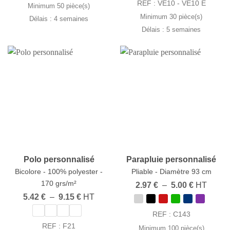
15.96 €
REF : VE10 - VE10 E
8.69 €
Minimum 50 pièce(s)
Minimum 30 pièce(s)
Délais : 4 semaines
Délais : 5 semaines
Polo personnalisé
Parapluie personnalisé
Bicolore - 100% polyester -
Pliable - Diamètre 93 cm
170 grs/m²
Plage
2.97
€
–
5.00
€
HT
de
Plage
5.42
€
–
9.15
€
HT
prix :
de
2.97 €
prix :
REF : C143
à
5.42 €
5.00 €
REF : F21
Minimum 100 pièce(s)
à