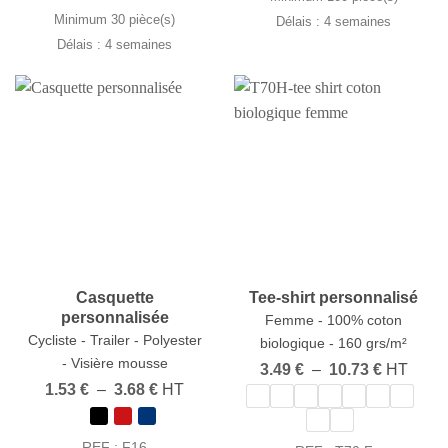
9.15 €
Minimum 30 pièce(s)
Délais : 4 semaines
Délais : 4 semaines
Casquette
Tee-shirt personnalisé
personnalisée
Femme - 100% coton
Cycliste - Trailer - Polyester
biologique - 160 grs/m²
- Visière mousse
Plage
3.49
€
–
10.73
€
HT
de
Plage
1.53
€
–
3.68
€
HT
prix :
de
3.49 €
prix :
à
1.53 €
REF : F16