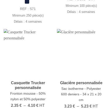
1.90 €
à
Minimum 100 pièce(s)
3.29 €
REF : S71
Délais : 4 semaines
Minimum 250 pièce(s)
Délais : 4 semaines
Casquette Trucker
Glacière personnalisée
personnalisée
Sac isotherme - Polyester
Fronton mousse - 50%
600 deniers - 34 x 21 x 20
nylon et 50% polyester
cm
Plage
2.35
€
–
4.10
€
HT
Plage
3.23
€
–
5.23
€
HT