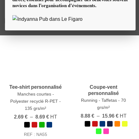
Minimum 300 pièce(s)
novices dans l’organisation d’événements.
Délais : 4 semaines
Tee-shirt personnalisé
Coupe-vent
personnalisé
Manches courtes -
Running - Taffetas - 70
Polyester recyclé R-PET -
grs/m²
135 grs/m²
Plage
8.88
€
–
15.96
€
HT
Plage
2.69
€
–
8.69
€
HT
de
de
prix :
prix :
8.88 €
2.69 €
REF : NA55
à
à