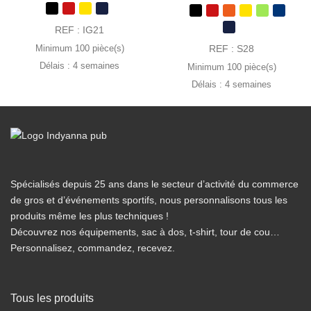
de
de
prix :
prix :
2.35 €
3.23 €
REF : IG21
à
à
4.10 €
5.23 €
REF : S28
Minimum 100 pièce(s)
Délais : 4 semaines
Minimum 100 pièce(s)
Délais : 4 semaines
Spécialisés depuis 25 ans dans le secteur d’activité du commerce
de gros et d’événements sportifs, nous personnalisons tous les
produits même les plus techniques !
Découvrez nos équipements, sac à dos, t-shirt, tour de cou…
Personnalisez, commandez, recevez.
Tous les produits