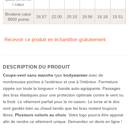
/ cœur
Broderie cœur
26.57
22.00
20.10
18.56
16.18
15.51
8000 points
Recevoir ce produit en échantillon gratuitement
DESCRIPTION DU PRODUIT
Coupe-vent sans manche
type
bodywarmer
avec de
nombreuses poches à l’extérieur et une à l’intérieur. Fermeture
zippée sur toute la longueur + bande auto-agrippante. Passages
des bras élastiques pour une protection optimale contre le vent ou
le froid. Le vêtement parfait pour la mi-saison. Le torse et le dos
sont gardés bien au chaud tandis que les bras restent toujours
libres.
Plusieurs coloris au choix
. Votre logo pourra être apposé
afin de rendre ce vêtement unique. Demandez un devis en ligne !