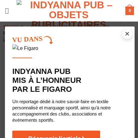
Passer
0
au
contenu
TEXTILE
/
BODYWARMER ET GILETS SANS
×
MANCHES
VU DANS
INDYANNA PUB
MIS À L’HONNEUR
PAR LE FIGARO
Un reportage dédié à notre savoir-faire en textile
personnalisé et marquage sportif, ainsi qu’à notre
accompagnement des clubs, associations et
événements sportifs.