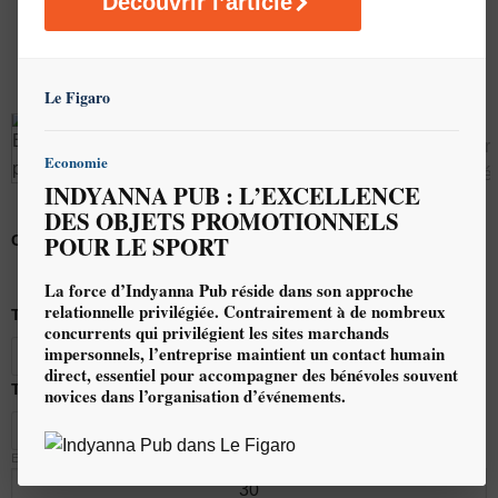
Découvrir l’article
Le Figaro
Economie
INDYANNA PUB : L’EXCELLENCE
DES OBJETS PROMOTIONNELS
POUR LE SPORT
Coloris du produit
La force d’Indyanna Pub réside dans son approche
relationnelle privilégiée. Contrairement à de nombreux
Taille
concurrents qui privilégient les sites marchands
impersonnels, l’entreprise maintient un contact humain
S
M
L
XL
XXL
XXXL
direct, essentiel pour accompagner des bénévoles souvent
Type de marquage
novices dans l’organisation d’événements.
Broderie
DTF quadrichromie
EFFACER
q