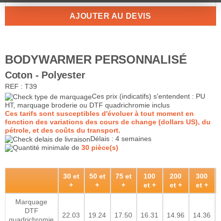
AJOUTER AU DEVIS
BODYWARMER PERSONNALISÉ
Coton - Polyester
REF : T39
Ces prix (indicatifs) s'entendent : PU
HT, marquage broderie ou DTF quadrichromie inclus
Ces tarifs sont susceptibles d'évoluer à tout moment en
fonction des variations des cours de change (dollars US), du
pétrole, et des coûts du transport.
Délais : 4 semaines
Quantité minimale de
30 pièce(s)
30 et
50 et
75 et
100
200
300
+
+
+
et +
et +
et +
Marquage
DTF
22.03
19.24
17.50
16.31
14.96
14.36
quadrichromie