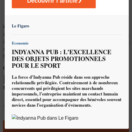
Découvrir l’article
Le Figaro
Economie
INDYANNA PUB : L’EXCELLENCE
DES OBJETS PROMOTIONNELS
POUR LE SPORT
Coloris du produit
La force d’Indyanna Pub réside dans son approche
relationnelle privilégiée. Contrairement à de nombreux
concurrents qui privilégient les sites marchands
Taille
impersonnels, l’entreprise maintient un contact humain
direct, essentiel pour accompagner des bénévoles souvent
XS
S
M
L
XL
XXL
novices dans l’organisation d’événements.
EFFACER
q
AJOUTER AU DEVIS