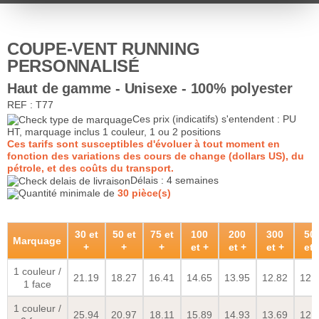
COUPE-VENT RUNNING
PERSONNALISÉ
Haut de gamme - Unisexe - 100% polyester
REF : T77
Ces prix (indicatifs) s'entendent : PU
HT, marquage inclus 1 couleur, 1 ou 2 positions
Ces tarifs sont susceptibles d'évoluer à tout moment en
fonction des variations des cours de change (dollars US), du
pétrole, et des coûts du transport.
Délais : 4 semaines
Quantité minimale de
30 pièce(s)
30 et
50 et
75 et
100
200
300
50
Marquage
+
+
+
et +
et +
et +
et 
1 couleur /
21.19
18.27
16.41
14.65
13.95
12.82
12.
1 face
1 couleur /
25.94
20.97
18.11
15.89
14.93
13.69
12.