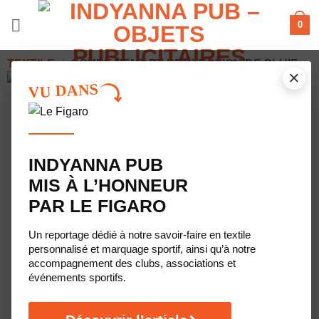
Passer
0
au
contenu
TEXTILE
/
COUPE VENT ET PROTECTION DE PLUIE
×
VU DANS
INDYANNA PUB
MIS À L’HONNEUR
PAR LE FIGARO
Un reportage dédié à notre savoir-faire en textile
personnalisé et marquage sportif, ainsi qu’à notre
accompagnement des clubs, associations et
événements sportifs.