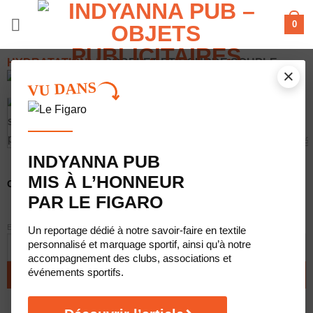
Passer
0
au
contenu
HYDRATATION
/
GOBELET ET GOURDE SOUPLE
×
VU DANS
INDYANNA PUB
MIS À L’HONNEUR
Coloris du produit
PAR LE FIGARO
EFFACER
Un reportage dédié à notre savoir-faire en textile
q
personnalisé et marquage sportif, ainsi qu’à notre
accompagnement des clubs, associations et
événements sportifs.
AJOUTER AU DEVIS