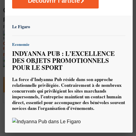
Découvrir l’article
GOURDE SOUPLE PERSONNALISÉE
Pliable - Mousqueton 450 ml
Le Figaro
REF : C171
Ces prix (indicatifs) s'entendent : PU
HT, marquage 1 couleur / 1 position inclus
Ces tarifs sont susceptibles d'évoluer à tout moment en
Economie
fonction des variations des cours de change (dollars US), du
INDYANNA PUB : L’EXCELLENCE
pétrole, et des coûts du transport.
DES OBJETS PROMOTIONNELS
Délais : 4 semaines
Quantité minimale de
300 pièce(s)
POUR LE SPORT
La force d’Indyanna Pub réside dans son approche
300 et
500 et
750 et
1000 et
2000 et
3000 et
relationnelle privilégiée. Contrairement à de nombreux
+
+
+
+
+
+
concurrents qui privilégient les sites marchands
impersonnels, l’entreprise maintient un contact humain
1.73
1.48
1.33
1.21
1.14
1.10
direct, essentiel pour accompagner des bénévoles souvent
novices dans l’organisation d’événements.
Recevoir ce produit en échantillon gratuitement