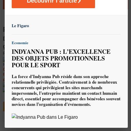
Découvrir l’article
AJOUTER AU DEVIS
Le Figaro
POLO TRICOLORE PERSONNALISÉ
Drapeau français - 100% polyester - 170
Economie
grs/m²
INDYANNA PUB : L’EXCELLENCE
REF : F22
DES OBJETS PROMOTIONNELS
Ces prix (indicatifs) s'entendent : PU
POUR LE SPORT
HT, marquage inclus DTF quadrichromie, 1 position
Ces tarifs sont susceptibles d'évoluer à tout moment en
fonction des variations des cours de change (dollars US), du
La force d’Indyanna Pub réside dans son approche
pétrole, et des coûts du transport.
relationnelle privilégiée. Contrairement à de nombreux
Délais : 4 semaines
concurrents qui privilégient les sites marchands
Quantité minimale de
30 pièce(s)
impersonnels, l’entreprise maintient un contact humain
direct, essentiel pour accompagner des bénévoles souvent
novices dans l’organisation d’événements.
30 et +
50 et +
75 et +
100 et +
200 et +
250 et +
8.70
7.69
6.57
6.11
5.54
5.23