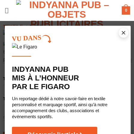
Passer
0
au
contenu
TEXTILE
/
POLO
×
VU DANS
INDYANNA PUB
MIS À L’HONNEUR
Taille
PAR LE FIGARO
S
M
L
XL
XXL
Un reportage dédié à notre savoir-faire en textile
Type de marquage
personnalisé et marquage sportif, ainsi qu’à notre
DTF quadrichromie
Sérigraphie 1 couleur
accompagnement des clubs, associations et
événements sportifs.
EFFACER
q