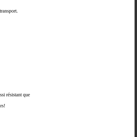
transport.
ssi résistant que
rs!