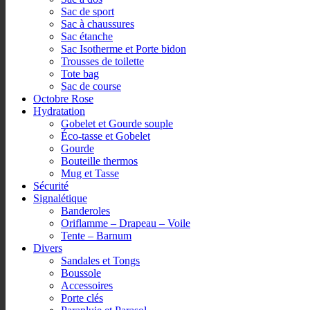
Sac de sport
Sac à chaussures
Sac étanche
Sac Isotherme et Porte bidon
Trousses de toilette
Tote bag
Sac de course
Octobre Rose
Hydratation
Gobelet et Gourde souple
Éco-tasse et Gobelet
Gourde
Bouteille thermos
Mug et Tasse
Sécurité
Signalétique
Banderoles
Oriflamme – Drapeau – Voile
Tente – Barnum
Divers
Sandales et Tongs
Boussole
Accessoires
Porte clés