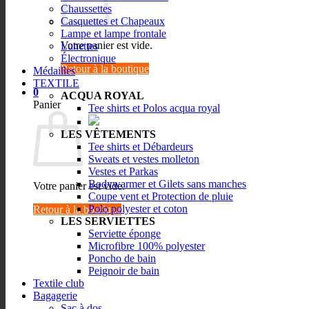
Chaussettes
Casquettes et Chapeaux
Lampe et lampe frontale
Votre panier est vide.
Lunettes
Électronique
Retour à la boutique
Médailles
TEXTILE
0
ACQUA ROYAL
Panier
Tee shirts et Polos acqua royal
LES VÊTEMENTS
Tee shirts et Débardeurs
Sweats et vestes molleton
Vestes et Parkas
Bodywarmer et Gilets sans manches
Votre panier est vide.
Coupe vent et Protection de pluie
Polo polyester et coton
Retour à la boutique
LES SERVIETTES
Serviette éponge
Microfibre 100% polyester
Poncho de bain
Peignoir de bain
Textile club
Bagagerie
Sac à dos