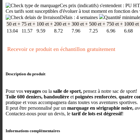
Ces prix (indicatifs) s'entendent : PU HT
Ces tarifs sont susceptibles d'évoluer à tout moment en fonction des 
Délais : 4 semaines
Quantité minimal
50 et +
75 et +
100 et +
200 et +
300 et +
500 et +
750 et +
1000 et
13.04
11.57
9.59
8.72
7.96
7.25
6.96
6.68
Recevoir ce produit en échantillon gratuitement
Description du produit
Pour vos
voyages
ou la
salle de sport,
pensez à notre sac de sport!
Toile 600 deniers,
bandoulière
et
poignées renforcées
,
quatre co
pratique et vous accompagnera dans toutes vos aventures sportives.
Il peut être personnalisé par un
marquage en sérigraphie noire,
ave
Contactez-nous pour un devis, le
tarif de lots est dégressif
!
Informations complémentaires