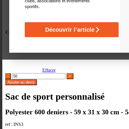
clubs, associations et événements
sportifs.
Découvrir l’article
Coloris du produit
Effacer
quantité
de
Ajouter au devis
Sac
de
Sac de sport personnalisé
sport
personnalisé
Polyester 600 deniers - 59 x 31 x 30 cm - 5
ref : INS3