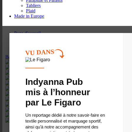
Parapluie et Parasol
Tabliers
Plaid
Made in Europe
Page d'accueil
On vous rappelle ?
Contactez-nous par mail
VU DANS
Bagagerie
/
Sac de sport
Indyanna Pub
mis à l’honneur
par Le Figaro
Un reportage dédié à notre savoir-faire en
textile personnalisé et marquage sportif,
ainsi qu’à notre accompagnement des