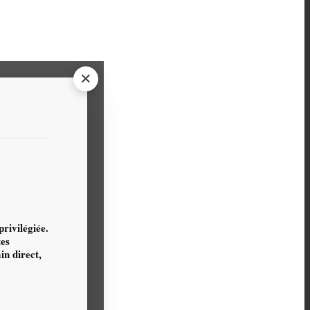
×
rivilégiée.
tes
n direct,