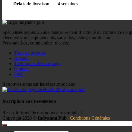
Délais de livraison
4 semaines
Spécialisés depuis 25 ans dans le secteur d’activité du commerce de g
Découvrez nos équipements, sac à dos, t-shirt, tour de cou…
Personnalisez, commandez, recevez.
Tous les produits
Accueil
Techniques de marquage
Contact
FAQ
Retrouvez-nous sur les réseaux sociaux
Inscription aux newsletters
Restez informé de nos nouveaux produits !
Copyright 2020 ©
Indyanna Pub
|
Conditions Générales