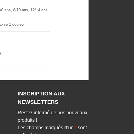
/6 ans
,
8/10 ans
,
12/14 ans
aphie 1 couleur
m
INSCRIPTION AUX
X
NEWSLETTERS
Restez informé de nos nouveaux
produits !
Les champs marqués d’un
*
sont