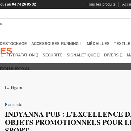
Tous les produits
Accu
-nous au
04 74 26 85 32
DESTOCKAGE
ACCESSOIRES RUNNING
MÉDAILLES
TEXTILE
SE
HYDRATATION
SÉCURITÉ
SIGNALÉTIQUE
DIVERS
M
ACQUA ROYAL
TEE-SHIRT RUNNING PE
100% polyester - Adulte - Enfant
Le Figaro
REF : TEAM
Ces prix (indicatifs) s'entendent
Economie
quadrichromie 1 position
Ces tarifs sont susceptibles d'évoluer à tout moment en
INDYANNA PUB : L’EXCELLENCE D
change (dollars US), du pétrole, et des coûts du transpor
OBJETS PROMOTIONNELS POUR L
Délais : 5 semaines
Quantité minimale de
50 pièce(s)
SPORT