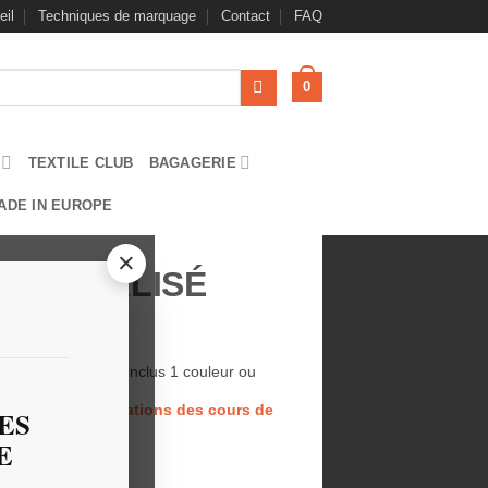
eil
Techniques de marquage
Contact
FAQ
0
TEXTILE CLUB
BAGAGERIE
ADE IN EUROPE
×
RSONNALISÉ
 : PU HT, marquage inclus 1 couleur ou
 fonction des variations des cours de
ES
t.
E