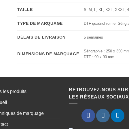
TAILLE
S
,
M
,
L
,
XL
,
XXL
,
XXXL
,
4
TYPE DE MARQUAGE
DTF quadrichromie
,
Sérigr
DÉLAIS DE LIVRAISON
5 semaines
Sérigraphie : 250 x 350 m
DIMENSIONS DE MARQUAGE
DTF : 90 x 90 mm
RETROUVEZ-NOUS SUR
 les produits
LES RÉSEAUX SOCIAU
ueil
hniques de marquage
tact