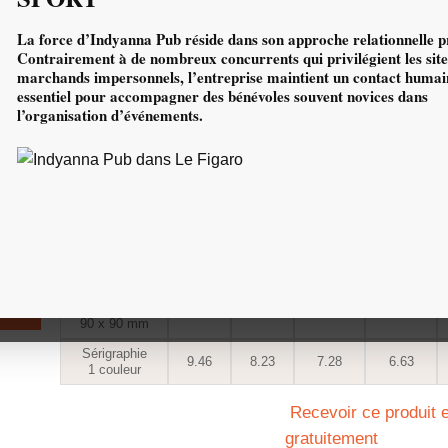
MODÈLE ADULTE
La force d’Indyanna Pub réside dans son approche relationnelle pr
Contrairement à de nombreux concurrents qui privilégient les site
50 et +
75 et +
100 et +
200 et +
marchands impersonnels, l’entreprise maintient un contact humain
essentiel pour accompagner des bénévoles souvent novices dans
DTF
l’organisation d’événements.
s
quadrichromie
9.68
8.83
8.08
7.63
90 x 90 mm
Sérigraphie
9.68
8.44
7.48
6.82
1 couleur
MODÈLE ENFANT
quantité de Tee-shirt running personnalisé
50 et +
75 et +
100 et +
200 et +
DTF
quadrichromie
9.46
8.62
7.88
7.44
90 x 90 mm
Sérigraphie
9.46
8.23
7.28
6.63
1 couleur
Recevoir ce produit e
gratuitement