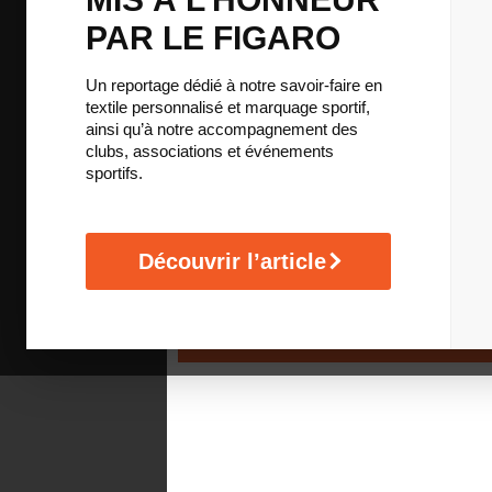
Coloris du produit
PAR LE FIGARO
Un reportage dédié à notre savoir-faire en
Taille
textile personnalisé et marquage sportif,
S
M
L
XL
XXL
XXXL
4/6 an
ainsi qu’à notre accompagnement des
clubs, associations et événements
8/10 ans
12/14 ans
sportifs.
Type de marquage
DTF quadrichromie
Sérigraphie 1 couleur
Découvrir l’article
EFFACER
AJOUTER AU DEVIS
Page d'accueil