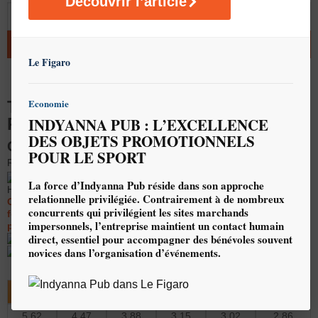
Découvrir l’article
q
AJOUTER AU DEVIS
Le Figaro
Economie
T-SHIRT MANCHES LONGUES
PERSONNALISÉ
INDYANNA PUB : L’EXCELLENCE
DES OBJETS PROMOTIONNELS
Coupe unisexe - 100% polyester
POUR LE SPORT
REF : F11
Ces prix (indicatifs) s'entendent : PU
La force d’Indyanna Pub réside dans son approche
HT, marquage 1 couleur / 1 position inclus
relationnelle privilégiée. Contrairement à de nombreux
Ces tarifs sont susceptibles d'évoluer à tout moment en
concurrents qui privilégient les sites marchands
fonction des variations des cours de change (dollars US), du
impersonnels, l’entreprise maintient un contact humain
pétrole, et des coûts du transport.
direct, essentiel pour accompagner des bénévoles souvent
Délais : 4 semaines
Quantité minimale de
100 pièce(s)
novices dans l’organisation d’événements.
100 et +
200 et +
300 et +
500 et +
750 et +
1000 et +
5.62
4.47
3.88
3.15
3.02
2.86