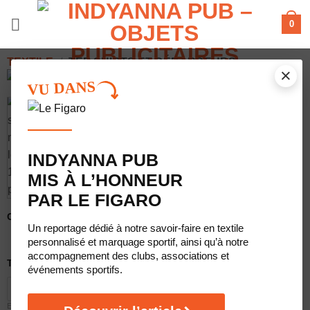
Passer
0
au
contenu
TEXTILE
/
TEE SHIRTS ET DÉBARDEURS
×
VU DANS
INDYANNA PUB
MIS À L’HONNEUR
PAR LE FIGARO
Coloris du produit
Un reportage dédié à notre savoir-faire en textile
personnalisé et marquage sportif, ainsi qu’à notre
accompagnement des clubs, associations et
Taille
événements sportifs.
S
M
L
XL
XXL
EFFACER