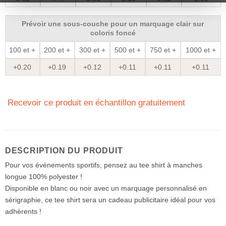
Prévoir une sous-couche pour un marquage clair sur
coloris foncé
100 et +
200 et +
300 et +
500 et +
750 et +
1000 et +
+0.20
+0.19
+0.12
+0.11
+0.11
+0.11
Recevoir ce produit en échantillon gratuitement
DESCRIPTION DU PRODUIT
Pour vos événements sportifs, pensez au tee shirt à manches
longue 100% polyester !
Disponible en blanc ou noir avec un marquage personnalisé en
sérigraphie, ce tee shirt sera un cadeau publicitaire idéal pour vos
adhérents !