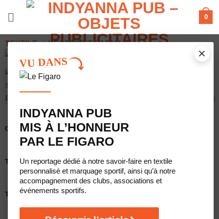
Passer
0
au
contenu
TEXTILE
/
VESTES ET PARKAS
×
VU DANS
INDYANNA PUB
MIS À L’HONNEUR
Coloris du produit
PAR LE FIGARO
Un reportage dédié à notre savoir-faire en textile
Taille
personnalisé et marquage sportif, ainsi qu’à notre
XS
S
M
L
XL
XXL
accompagnement des clubs, associations et
événements sportifs.
Type de marquage
Broderie
Sérigraphie 1 couleur