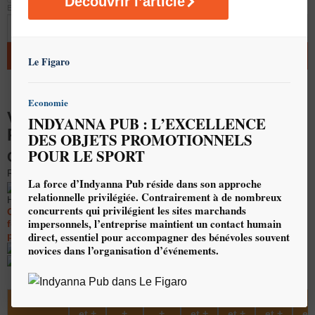
Découvrir l’article
EFFACER
q
AJOUTER AU DEVIS
Le Figaro
Economie
VESTE SOFTSHELL
INDYANNA PUB : L’EXCELLENCE
PERSONNALISÉE
DES OBJETS PROMOTIONNELS
POUR LE SPORT
Capuche - 300 grs/m²
REF : NA52
La force d’Indyanna Pub réside dans son approche
Ces prix (indicatifs) s'entendent : PU
relationnelle privilégiée. Contrairement à de nombreux
HT, voir la grille des tarifs
concurrents qui privilégient les sites marchands
Ces tarifs sont susceptibles d'évoluer à tout moment en
impersonnels, l’entreprise maintient un contact humain
fonction des variations des cours de change (dollars US), du
direct, essentiel pour accompagner des bénévoles souvent
pétrole, et des coûts du transport.
Délais : 4 semaines
novices dans l’organisation d’événements.
Quantité minimale de
30 pièce(s)
30
50 et
75 et
100
200
300
50
et +
+
+
et +
et +
et +
et