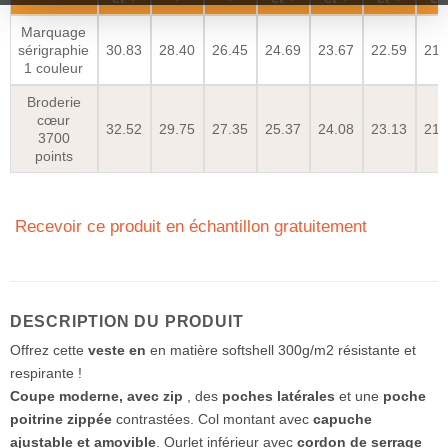
Marquage
sérigraphie
30.83
28.40
26.45
24.69
23.67
22.59
21.
1 couleur
Broderie
cœur
32.52
29.75
27.35
25.37
24.08
23.13
21.
3700
points
Recevoir ce produit en échantillon gratuitement
DESCRIPTION DU PRODUIT
Offrez cette
veste en
en matière softshell 300g/m2 résistante et
respirante !
Coupe moderne, avec zip
, des
poches latérales
et une
poche
poitrine zippée
contrastées. Col montant avec
capuche
ajustable et amovible
. Ourlet inférieur avec
cordon de serrage